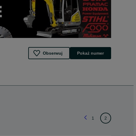
Obserwuj
Pokaż numer
1
2