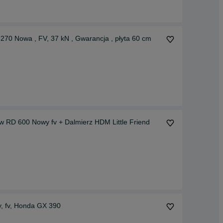
0 Nowa , FV, 37 kN , Gwarancja , płyta 60 cm
yw RD 600 Nowy fv + Dalmierz HDM Little Friend
, fv, Honda GX 390