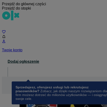
Przejdź do głównej części
Przejdź do stopki
Czat
Twoje konto
Dodaj ogłoszenie
Dla biznesu
opens in a new tab
Sprzedajesz, oferujesz usługi lub rekrutujesz
pracowników?
Zobacz, jak dzięki naszym rozwiązaniom dl
firm możesz dotrzeć do milionów użytkowników — i osiągną
swoje cele.